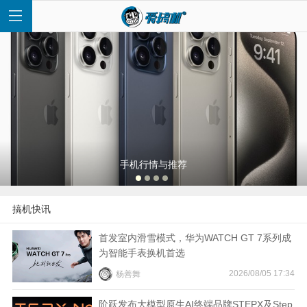
首
页
手机行情与推荐
快
搞机快讯
讯
首发室内滑雪模式，华为WATCH GT 7系列成
为智能手表换机首选
评
2026/08/05 17:34
杨善舞
测
阶跃发布大模型原生AI终端品牌STEPX及Step