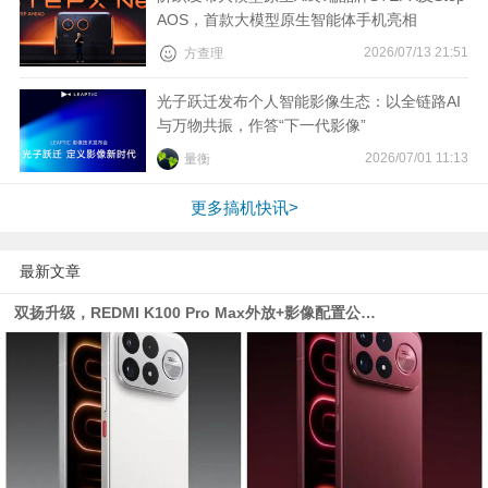
AOS，首款大模型原生智能体手机亮相
视
2026/07/13 21:51
方查理
频
光子跃迁发布个人智能影像生态：以全链路AI
与万物共振，作答“下一代影像”
科
2026/07/01 11:13
量衡
普
更多搞机快讯>
体
最新文章
验
双扬升级，REDMI K100 Pro Max外放+影像配置公布 | 荣耀MagicOS 11亮点公布| 信通院发布eSIM研究报告
专
题