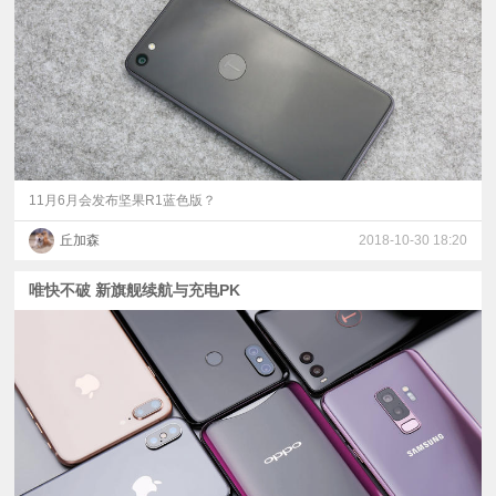
视
频
科
普
11月6月会发布坚果R1蓝色版？
丘加森
2018-10-30 18:20
体
唯快不破 新旗舰续航与充电PK
验
专
题