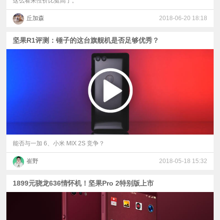
这么看来性价比挺高了。
丘加森
2018-06-20 18:18
坚果R1评测：锤子的这台旗舰机是否足够优秀？
能否与一加 6、小米 MIX 2S 竞争？
崔野
2018-05-18 15:32
1899元骁龙636情怀机！坚果Pro 2特别版上市