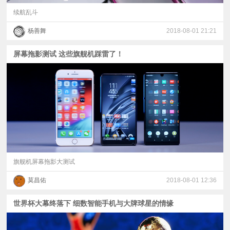
续航乱斗
杨善舞
2018-08-01 21:21
屏幕拖影测试 这些旗舰机踩雷了！
旗舰机屏幕拖影大测试
莫昌佑
2018-08-01 12:36
世界杯大幕终落下 细数智能手机与大牌球星的情缘