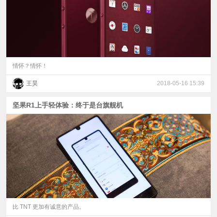
情怀？情怀！
王昊
2018-05-16 15:39
坚果R1上手轻体验：终于是台旗舰机
比 TNT 更加有诚意的产品。