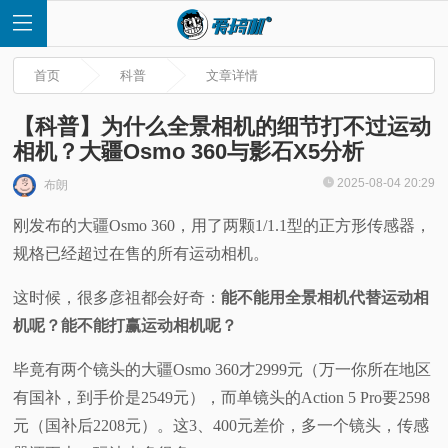
首页
科普
文章详情
【科普】为什么全景相机的细节打不过运动
相机？大疆Osmo 360与影石X5分析
首
2025-08-04 20:29
布朗
刚发布的大疆Osmo 360，用了两颗1/1.1型的正方形传感器，
页
规格已经超过在售的所有运动相机。
快
这时候，很多彦祖都会好奇：
能不能用全景相机代替运动相
机呢？能不能打赢运动相机呢？
讯
毕竟有两个镜头的大疆Osmo 360才2999元（万一你所在地区
评
有国补，到手价是2549元），而单镜头的Action 5 Pro要2598
元（国补后2208元）。这3、400元差价，多一个镜头，传感
测