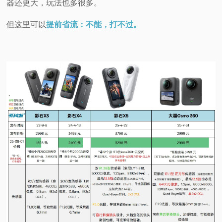
器还更大，玩法也多很多。
视
但这里可以
提前省流：不能，打不过。
频
科
普
体
验
专
题