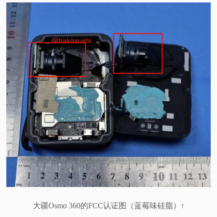
大疆Osmo 360的FCC认证图（蓝莓味硅脂）↑