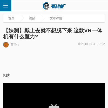
首页
视频
文章详情
【妹测】戴上去就不想脱下来 这款VR一体
机有什么魔力?
首
2018-07-31 17:52
莫昌佑
页
快
B站
讯
评
测