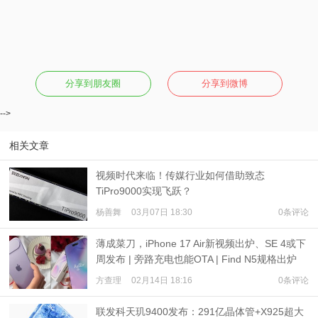
分享到朋友圈
分享到微博
-->
相关文章
视频时代来临！传媒行业如何借助致态
TiPro9000实现飞跃？
杨善舞
03月07日 18:30
0条评论
薄成菜刀，iPhone 17 Air新视频出炉、SE 4或下
周发布 | 旁路充电也能OTA | Find N5规格出炉
方查理
02月14日 18:16
0条评论
联发科天玑9400发布：291亿晶体管+X925超大