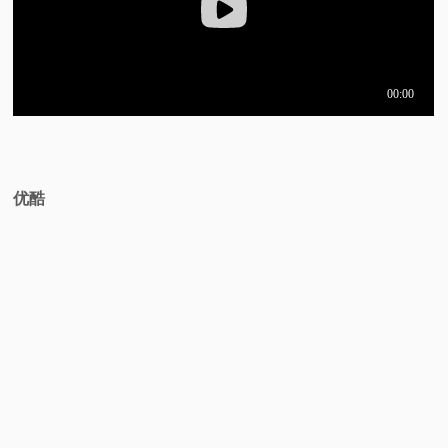
视
频
科
普
优酷
体
验
专
题