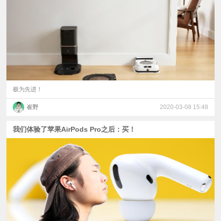
视
频
科
普
极为先进！
崔野
2020-03-08 15:48
体
我们体验了苹果AirPods Pro之后：买！
验
专
题