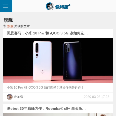
旗舰
和
旗舰
关联的文章
田忌赛马，小米 10 Pro 和 iQOO 3 5G 该如何选择？
首
页
快
讯
小米 10 Pro 和 iQOO 3 5G 如何选择？潮汕仔来告诉你！
丘加森
2020-03-08 17:22
评
iRobot 30年巅峰力作，Roomba® s9+ 黑金版扫地机器人在中国上市
测