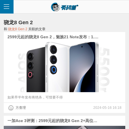
骁龙8 Gen 2
和
骁龙8 Gen 2
关联的文章
2599元起的骁龙8 Gen 2，魅族21 Note发布：1.5K天马直屏+1/1.56型主摄
首
页
快
讯
如果早半年发布将绝杀，可惜要不得
方查理
2024-05-16 16:18
评
一加Ace 3评测：2599元起的骁龙8 Gen 2+高位指纹曲屏+5500mAh电池
测