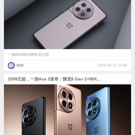
视
频
科
普
一加的2000元档补完计划
布朗
2024-01-12 14:08
体
2599元起，一加Ace 3发布：骁龙8 Gen 2+IMX890+5500mAh电池
验
专
题