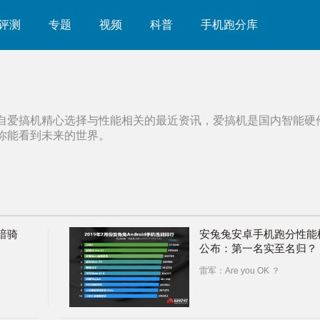
评测
专题
视频
科普
手机跑分库
自爱搞机精心选择与
性能
相关的最近资讯，爱搞机是国内智能硬
你能看到未来的世界。
黑暗骑
安兔兔安卓手机跑分性能
公布：第一名实至名归？
雷军：Are you OK ？