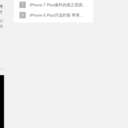
7
iPhone 7 Plus爆炸的真正原因原来是这样
件
？
8
iPhone 6 Plus升温炸裂 苹果赔了一部全新的
时
值
能