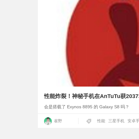
性能炸裂！神秘手机在AnTuTu获2037
会是搭载了 Exynos 8895 的 Galaxy S8 吗？
崔野
性能
三星手机
安卓