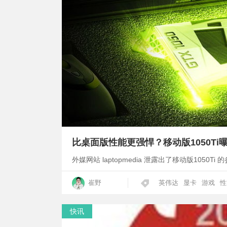
比桌面版性能更强悍？移动版1050Ti
外媒网站 laptopmedia 泄露出了移动版1050T
崔野
英伟达
显卡
游戏
性
快讯