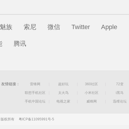
魅族
索尼
微信
Twitter
Apple
能
腾讯
友情链接：
雷锋网
|
超好玩
|
360社区
|
72变
联想手机社区
|
太火鸟
|
小米社区
|
i黑马
手机中国论坛
|
电视之家
|
威锋网
|
迅维论坛
公司 版权所有
粤ICP备11095991号-5