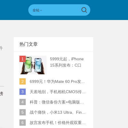
全站
热门文章
件
1
5999元起，iPhone
15系列发布：C口
+钛合金+全员灵动岛
+5倍潜望长焦
2
6999元！华为Mate 60 Pro发布：麒麟9000S+卫星通话 (附初步跑分)
3
天差地别，手机相机CMOS传感器实际面积对比
榜
4
科普：微信备份方案+电脑版丢失数据恢复指南
5
战个痛快，小米13 Ultra、Find X6 Pro、vivo X90 Pro+、小米12SU拍照横评
6
故宫发布手机！价格外观双重逆天！