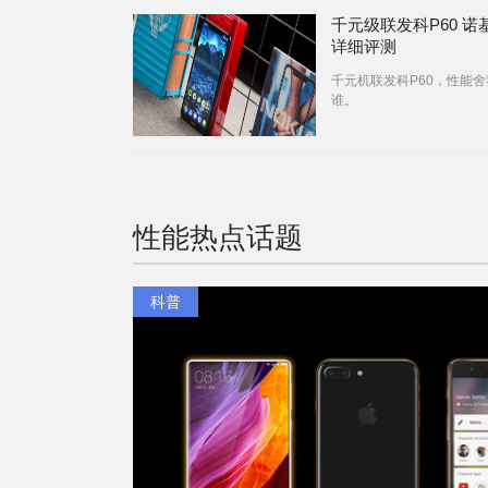
千元级联发科P60 诺
详细评测
千元机联发科P60，性能舍
谁。
性能
热点话题
科普