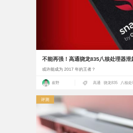
不能再强！高通骁龙835八核处理器泄露
或许能成为 2017 年的王者？
崔野
高通
骁龙835
八核处
评测