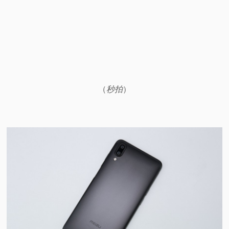
视
频
科
（
秒拍
）
普
体
验
专
题