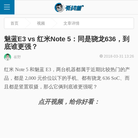
首页
视频
文章详情
魅蓝E3 vs 红米Note 5：同是骁龙636，到
底谁更强？
首
2018-03-31 13:26
崔野
红米 Note 5 和魅蓝 E3，两台机器都属于近期比较热门的产
页
品，都是 2,000 元价位以下的手机、都有骁龙 636 SoC、而
快
且都是竖置双摄，那么它俩到底谁更强呢？
点开视频，给你好看：
讯
评
测