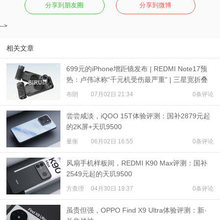
分享到朋友圈
分享到微博
-->
相关文章
699元的iPhone增距镜发布 | REDMI Note17预
热：卢伟冰称“千元机受伤最严重” | 三星宽折叠
或7月22日发布
布朗
07月02日 21:34
0条评论
尝尝咸淡，iQOO 15T体验评测：国补2879元起
的2K屏+天玑9500
量衡
06月02日 16:55
0条评论
风扇手机样板间，REDMI K90 Max评测：国补
2549元起的天玑9500
方查理
04月30日 19:37
0条评论
虽贵但强，OPPO Find X9 Ultra体验评测：新·