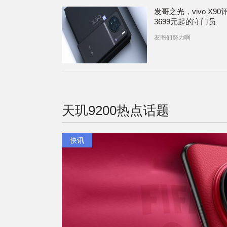
发哥之光，vivo X90
3699元起的守门员
友商们努力啊
天玑9200
热点话题
快讯