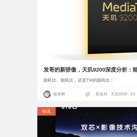
发哥的新骄傲，天玑9200深度分析：能
能耗比、能耗比，还是TM的能耗比！
杨善舞
联发科
天玑9200
X3
快讯