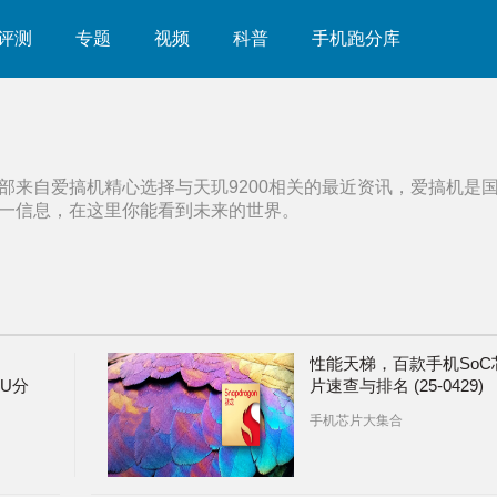
评测
专题
视频
科普
手机跑分库
部来自爱搞机精心选择与
天玑9200
相关的最近资讯，爱搞机是
一信息，在这里你能看到未来的世界。
性能天梯，百款手机SoC
PU分
片速查与排名 (25-0429)
手机芯片大集合