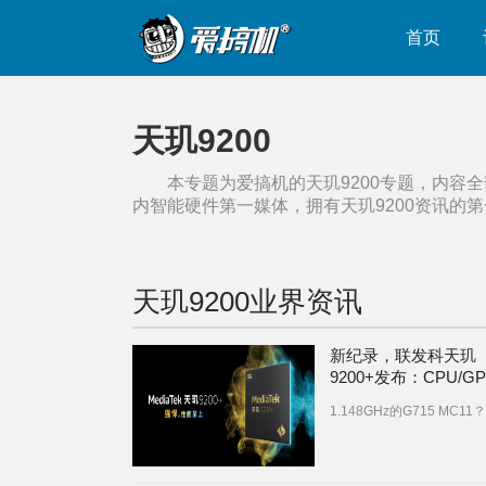
首页
天玑9200
本专题为爱搞机的
天玑9200
专题，内容全
内智能硬件第一媒体，拥有
天玑9200
资讯的第
天玑9200
业界资讯
新纪录，联发科天玑
9200+发布：CPU/G
别提升10%和17%
1.148GHz的G715 MC11？