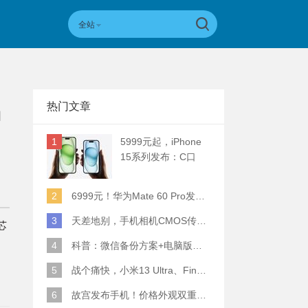
全站
热门文章
国
1
5999元起，iPhone
15系列发布：C口
+钛合金+全员灵动岛
+5倍潜望长焦
2
6999元！华为Mate 60 Pro发布：麒麟9000S+卫星通话 (附初步跑分)
3
天差地别，手机相机CMOS传感器实际面积对比
芯
4
科普：微信备份方案+电脑版丢失数据恢复指南
5
战个痛快，小米13 Ultra、Find X6 Pro、vivo X90 Pro+、小米12SU拍照横评
6
故宫发布手机！价格外观双重逆天！