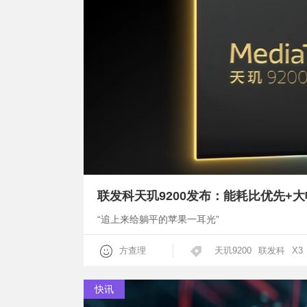
联发科天玑9200发布：能耗比优先+大
“追上来给躺平的苹果一耳光”
方查理
天玑9200
联发科
X3
快讯