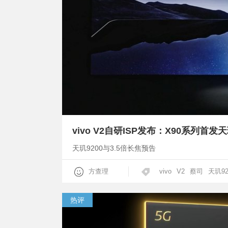
vivo V2自研ISP发布：X90系列首发
天玑9200与3.5倍长焦预告
方查理
vivo
V2
蔡司
天玑92
热评