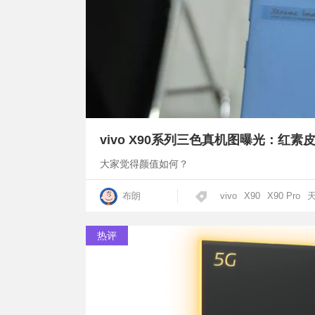
vivo X90系列三色真机图曝光：红素
大家觉得颜值如何？
布朗
vivo
X90
X90 Pro
天
热评