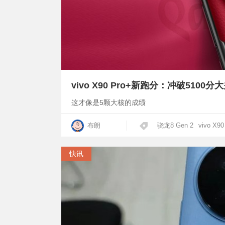
vivo X90 Pro+新跑分：冲破5100
这才像是5颗大核的成绩
布朗
骁龙8 Gen 2
vivo X90
快讯