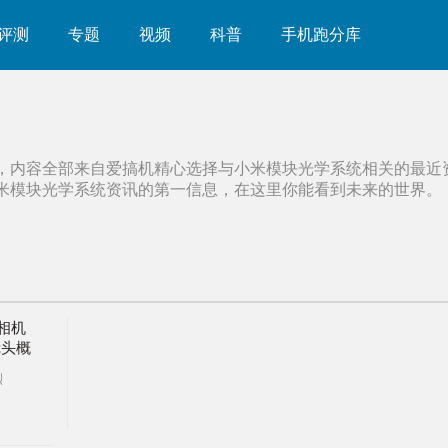
评测
专题
视频
科普
手机跑分库
，内容全部来自爱搞机精心选择与
小米模块光学系统
相关的最近
米模块光学系统
资讯的第一信息，在这里你能看到未来的世界。
相机
镜头概
机的
烈