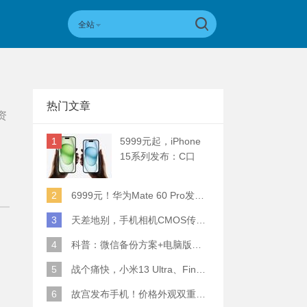
全站
热门文章
资
1
5999元起，iPhone
15系列发布：C口
+钛合金+全员灵动岛
+5倍潜望长焦
2
6999元！华为Mate 60 Pro发布：麒麟9000S+卫星通话 (附初步跑分)
3
天差地别，手机相机CMOS传感器实际面积对比
4
科普：微信备份方案+电脑版丢失数据恢复指南
5
战个痛快，小米13 Ultra、Find X6 Pro、vivo X90 Pro+、小米12SU拍照横评
6
故宫发布手机！价格外观双重逆天！