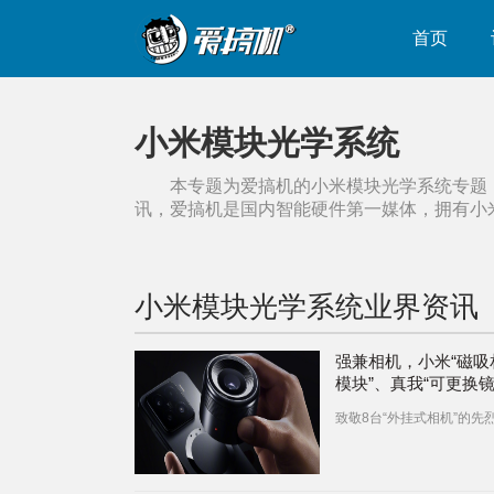
首页
小米模块光学系统
本专题为爱搞机的
小米模块光学系统
专题
讯，爱搞机是国内智能硬件第一媒体，拥有
小
小米模块光学系统
业界资讯
强兼相机，小米“磁吸
模块”、真我“可更换
念机”发布：外挂式相
致敬8台“外挂式相机”的先
前世今生