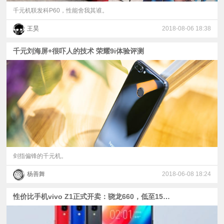
千元机联发科P60，性能舍我其谁。
王昊
2018-08-06 18:38
千元刘海屏+很吓人的技术 荣耀9i体验评测
剑指偏锋的千元机。
杨善舞
2018-06-08 18:24
性价比手机vivo Z1正式开卖：骁龙660，低至1598元！