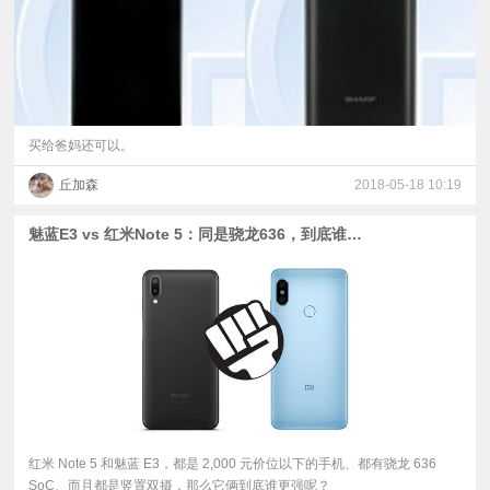
买给爸妈还可以。
丘加森
2018-05-18 10:19
魅蓝E3 vs 红米Note 5：同是骁龙636，到底谁更强？
红米 Note 5 和魅蓝 E3，都是 2,000 元价位以下的手机、都有骁龙 636
SoC、而且都是竖置双摄，那么它俩到底谁更强呢？