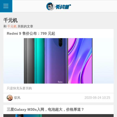
千元机
和
千元机
关联的文章
Redmi 9 售价公布：799 元起
首
页
快
讯
只是快充头要另购
驭风
2020-06-24 10:25
评
三星Galaxy M30s入网，电池超大，价格厚道？
测