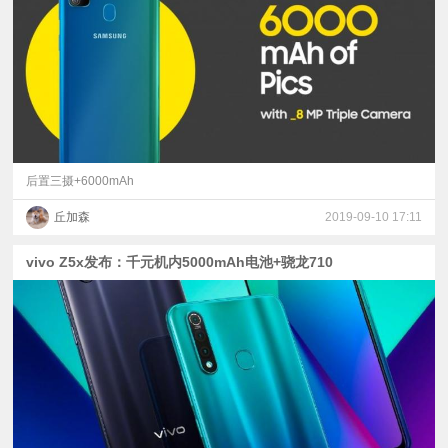
视
频
科
普
后置三摄+6000mAh
丘加森
2019-09-10 17:11
体
vivo Z5x发布：千元机内5000mAh电池+骁龙710
验
专
题