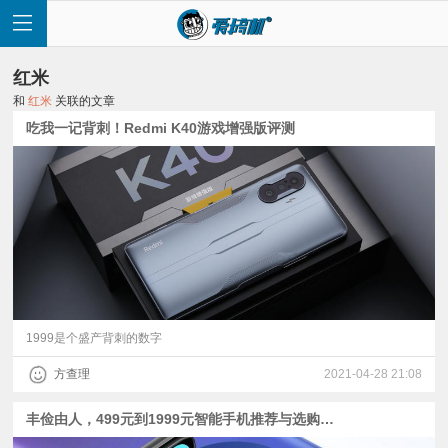
红米
和
红米
关联的文章
吃我一记背刺！Redmi K40游戏增强版评测
首
页
快
讯
1999是个盛产背刺的数字
方查理
2021-04-28 21:08
评
丰俭由人，499元到1999元智能手机推荐与选购指南
测