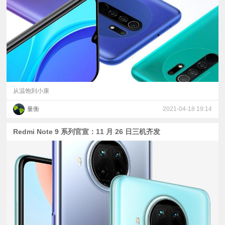
视
频
科
普
从温饱到小康
量衡
2021-04-18 19:14
体
Redmi Note 9 系列官宣：11 月 26 日三机齐发
验
专
题