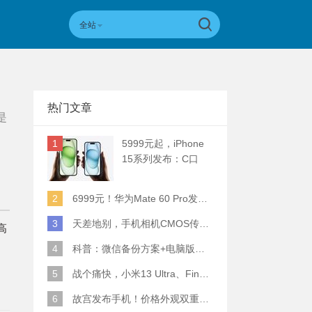
全站
热门文章
是
1
5999元起，iPhone
15系列发布：C口
+钛合金+全员灵动岛
+5倍潜望长焦
2
6999元！华为Mate 60 Pro发布：麒麟9000S+卫星通话 (附初步跑分)
3
天差地别，手机相机CMOS传感器实际面积对比
高
4
科普：微信备份方案+电脑版丢失数据恢复指南
5
战个痛快，小米13 Ultra、Find X6 Pro、vivo X90 Pro+、小米12SU拍照横评
6
故宫发布手机！价格外观双重逆天！