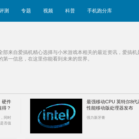
评测
专题
视频
科普
手机跑分库
全部来自爱搞机精心选择与
小米游戏本
相关的最近资讯，爱搞机
的第一信息，在这里你能看到未来的世界。
：硬件
最强移动CPU 英特尔8代
值得？
性能移动版处理器发布
，同时
强力新牙膏
是否值
它到底能