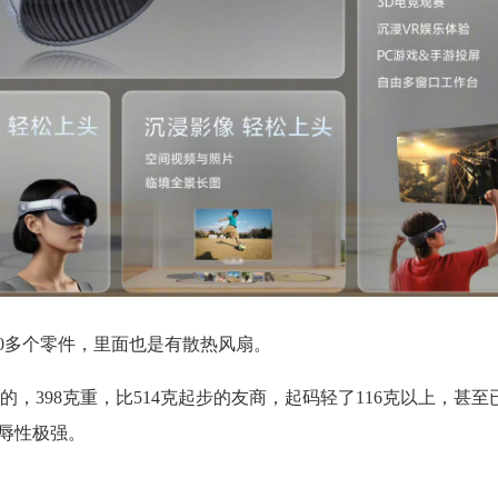
700多个零件，里面也是有散热风扇。
显中最轻的，398克重，比514克起步的友商，起码轻了116克以上，甚
但侮辱性极强。