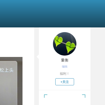
量衡
编辑
福利！
+关注