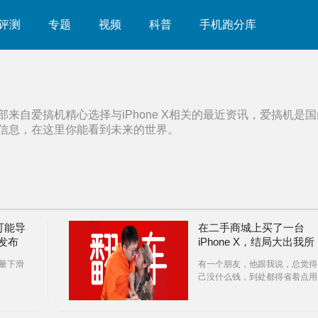
评测
专题
视频
科普
手机跑分库
部来自爱搞机精心选择与
iPhone X
相关的最近资讯，爱搞机是国
信息，在这里你能看到未来的世界。
可能导
在二手商城上买了一台
月发布
iPhone X，结局大出我所
料！
销量下滑
有一个朋友，他跟我说，总觉得
己没什么钱，到处都得省着点用
不敢买最新款的手机，但我告诉
他，二手商城是一个很好的东西