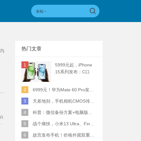
全站
热门文章
内
1
5999元起，iPhone
15系列发布：C口
+钛合金+全员灵动岛
+5倍潜望长焦
2
6999元！华为Mate 60 Pro发布：麒麟9000S+卫星通话 (附初步跑分)
3
天差地别，手机相机CMOS传感器实际面积对比
4
科普：微信备份方案+电脑版丢失数据恢复指南
自
，
5
战个痛快，小米13 Ultra、Find X6 Pro、vivo X90 Pro+、小米12SU拍照横评
。
6
故宫发布手机！价格外观双重逆天！