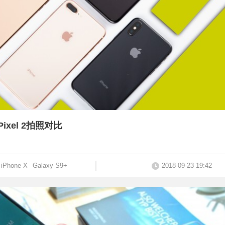
 Pixel 2拍照对比
iPhone X
Galaxy S9+
2018-09-23 19:42