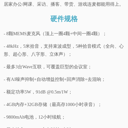
居家办公/网课、采访、播客、带货、游戏连麦都能用得上。
硬件规格
- 8颗MEMS麦克风（顶上一圈4颗+中间一圈4颗）；
- 48kHz，5米拾音，支持束波成型，5种拾音模式（全向、心
形、超心形、八字形、立体声）；
- 最多3台Wave互联，可覆盖巨型的会议室；
- 有AI噪声抑制+自动增益控制+回声消除+去混响；
- 额定功率5W，91dB @0.5m/1W；
- 4GB内存+32GB存储（最高存1000小时录音）；
- 9800mAh电池，12小时续航；