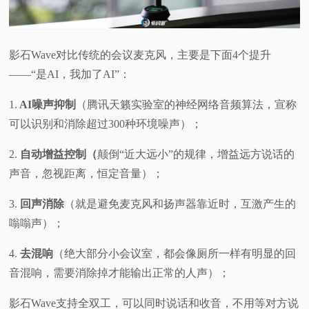
影石Wave对比传统的会议麦克风，主要是下面4个提升
——“是AI，我加了AI”：
1.
AI噪声抑制
（腾讯天籁实验室的神经网络音频算法，宣称
可以识别和消除超过300种环境噪声）；
2.
自动增益控制（
颠倒“近大远小”的规律，增益远方说话的
声音，忽视距离，恒定音量）；
3.
回声消除
（就是避免麦克风和扬声器靠近时，互激产生的
嗡嗡声）；
4.
去混响
（绝大部分小会议室，都会像厕所一样有明显的回
音混响，需要消除掉才能输出正常的人声）；
影石Wave支持全双工，可以同时说话和收音，不用等对方说