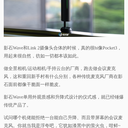
影石Wave和Link 2摄像头合体的时候，真的很hi像Pocket3，
用起来很自然，彷如一切都本该如此。
做全景相机/运动相机/手持云台的厂商，跑去做会议麦克
风，这和重回新手村有什么分别，各种传统麦克风厂商在影
石面前都像干脆面一样脆皮。
影石Wave单用外观质感和升降式设计的仪式感，就已经锤爆
传统产品了。
试问哪个机佬能拒绝一台能自己升降、而且带屏幕的会议麦
克风。你就当我是浮夸吧，它犹如漆黑中的萤火虫，咁鲜~