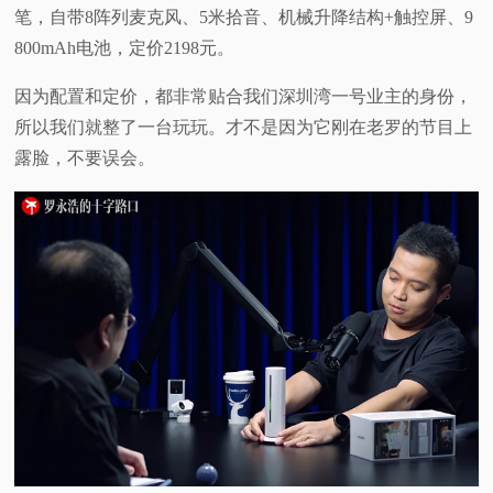
笔，自带8阵列麦克风、5米拾音、机械升降结构+触控屏、9
视
800mAh电池，定价2198元。
频
因为配置和定价，都非常贴合我们深圳湾一号业主的身份，
所以我们就整了一台玩玩。才不是因为它刚在老罗的节目上
科
露脸，不要误会。
普
体
验
专
题