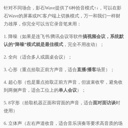
针对不同场合，影石Wave提供了6种拾音模式↑↓，可以在影
石Wave的屏幕或PC客户端上切换模式，万一和我们一样财
力雄厚，你完全可以当它录音笔来用：
1. 降噪（如果是连飞书/腾讯会议等软件
搞视频会议，系统默
认的“降噪”模式就是最佳模式
，完全不用改动）；
2. 全向（适合多人或圆桌会议）；
3. 心形（重点拾取正前方声音，适合
直播/播客
场景）；
4. 超心形（也是重点拾取正前方声音，但波束收窄，避免收
到两侧声音，适合工位上的
单人会议
）；
5. 8字形（拾取机器正面和背面的声音，适合
面对面访谈
时
使用）
6. 立体声（左右声道收音，适合音乐演奏等要求高音质的场