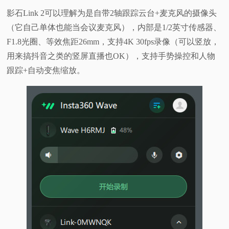
影石Link 2可以理解为是自带2轴跟踪云台+麦克风的摄像头
（它自己单体也能当会议麦克风），内部是1/2英寸传感器、
F1.8光圈、等效焦距26mm，支持4K 30fps录像（可以竖放，
用来搞抖音之类的竖屏直播也OK），支持手势操控和人物
跟踪+自动变焦缩放。