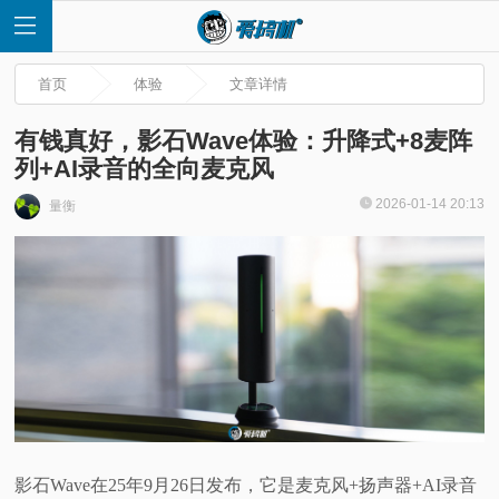
首页
体验
文章详情
有钱真好，影石Wave体验：升降式+8麦阵
列+AI录音的全向麦克风
首
2026-01-14 20:13
量衡
页
快
讯
评
测
影石Wave在25年9月26日发布，它是麦克风+扬声器+AI录音