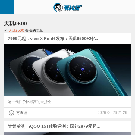
天玑9500
和
天玑9500
关联的文章
7999元起，vivo X Fold6发布：天玑9500+2亿像素主摄【附Find N6、荣耀Magic V6、Pura X Max多机对比】
首
页
快
讯
这一代性价比最高的大折叠
方查理
2026-06-26 21:26
评
尝尝咸淡，iQOO 15T体验评测：国补2879元起的2K屏+天玑9500
测