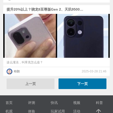
提升20%以上？骁龙8至尊版Gen 2、天玑9500爆料 | 小米YU7中文读音为“御 7” | 一加13T真机图爆料
这么涨法，叫库克怎么追？
布朗
2025-03-28 21:46
上一页
下一页
首页
评测
快讯
视频
科普
机观
体验
玩家试用
活动