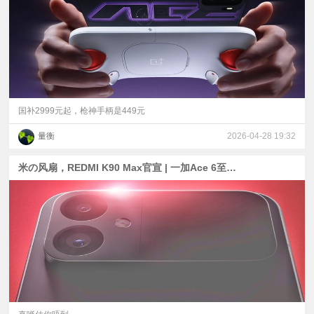
国补2999元起，枪神手柄是449元
量衡
2026-04-28 19:32
米の风扇，REDMI K90 Max官宣 | 一加Ace 6至尊版+掌机爆料