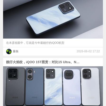
视
频
科
普
在本彦祖眼中，它就是今年最靓仔的iQOO机型
量衡
2026-06-02 17:22
体
靓仔火焰纹，iQOO 15T图赏：对比15 Ultra、Neo11、Z11 Turbo
验
专
题