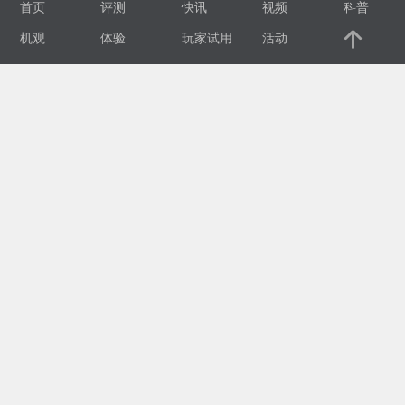
首页
评测
快讯
视频
科普
视
机观
体验
玩家试用
活动
频
科
普
体
验
专
题