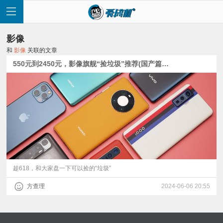
影像
和
影像
关联的文章
550元到2450元，影像旗舰“捡垃圾”推荐(国产篇)：买潜望长焦如探囊取物
首
页
快
讯
趁618，和大家盘一下可以捡的“垃圾”
方查理
2024-06-06 20:55
评
测