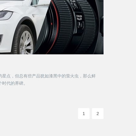
的星点，但总有些产品犹如漆黑中的萤火虫，那么鲜
个时代的界碑。
1
2