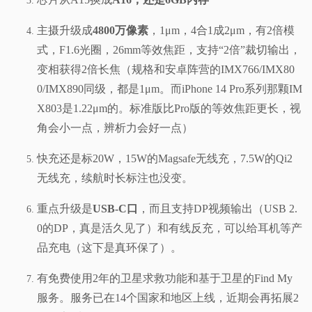
主摄升级成
4800万像素
，1μm，4合1成2μm，有2倍模
式，F1.6光圈，26mm等效焦距，支持“2倍”裁切输出，
变相获得2倍长焦（规格和安卓阵营的IMX766/IMX80
0/IMX890同级，都是1μm。而iPhone 14 Pro系列那颗IM
X803是1.22μm的。标准版比Pro版的等效焦距更长，视
角会小一点，辨析力会好一点）
快充还是标20W，15W的Magsafe无线充，7.5W的Qi2
无线充，续航时长标注也没变。
重点升级是
USB-C口
，而且支持DP视频输出（USB 2.
0的DP，真是活久见了）和有线反充，可以给耳机等产
品充电（这下是真环保了）。
有免费使用2年的卫星求救功能和基于卫星的Find My
服务。服务已在14个国家和地区上线，近期会再拓展2