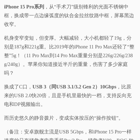
iPhone 15 Pro系列
，从“手术刀”级别锋利的光面不锈钢中
框，换成带一点边缘弧度的钛合金拉丝纹路中框，屏幕黑边
收窄。
机身变窄变短，但变厚。大幅减轻，大小机都轻了19g，分
别是187g和221g重。比2019年的iPhone 11 Pro Max还轻了“整
整”5g！（11 Pro Max到14 Pro Max重量分别是226g/226g/238
g/240g）。苹果你知道接近半斤的重量，伤害了多少家庭
吗？
换成了C口，
USB 3（同USB 3.1/3.2 Gen 2）10Gbps
，比原
来的USB 2.0快20倍，且是手机里最快的一档，支持反向充
电和DP视频输出。
而历史悠久的静音拨片，变成实体按压的“操作按钮”。
（备注：安卓旗舰主流是USB 5Gbps，和iPhone 15 Pro一样