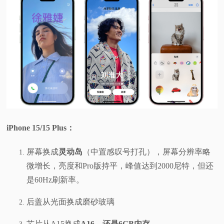
iPhone 15/15 Plus：
屏幕换成
灵动岛
（中置感叹号打孔），屏幕分辨率略
微增长，亮度和Pro版持平，峰值达到2000尼特，但还
是60Hz刷新率。
后盖从光面换成磨砂玻璃
芯片从A15换成
A16，还是6GB内存