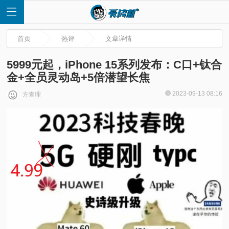
首页
热评
文章详情
5999元起，iPhone 15系列发布：C口+钛合
金+全员灵动岛+5倍潜望长焦
首
2023-09-13 08:16
方查理
页
快
讯
评
测