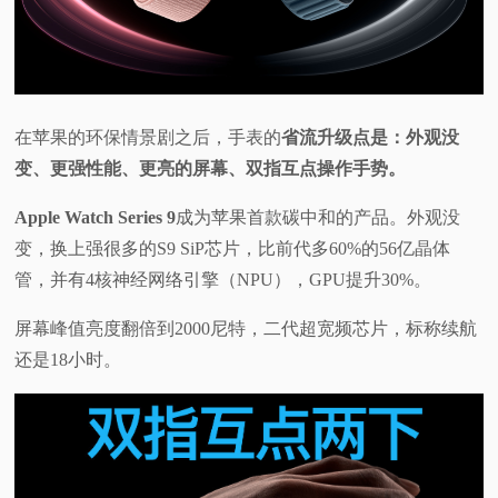
在苹果的环保情景剧之后，手表的
省流升级点是：外观没
变、更强性能、更亮的屏幕、双指互点操作手势。
Apple Watch Series 9
成为苹果首款碳中和的产品。外观没
变，换上强很多的S9 SiP芯片，比前代多60%的56亿晶体
管，并有4核神经网络引擎（NPU），GPU提升30%。
屏幕峰值亮度翻倍到2000尼特，二代超宽频芯片，标称续航
还是18小时。