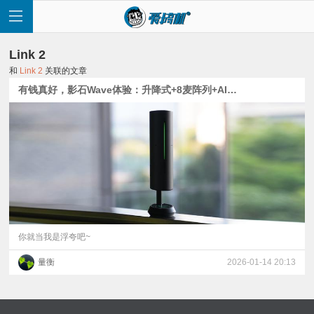
Link 2
和
Link 2
关联的文章
有钱真好，影石Wave体验：升降式+8麦阵列+AI录音的全向麦克风
首
页
快
讯
你就当我是浮夸吧~
量衡
2026-01-14 20:13
评
测