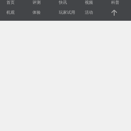
首页
评测
快讯
视频
科普
视
机观
体验
玩家试用
活动
频
科
普
体
验
专
题