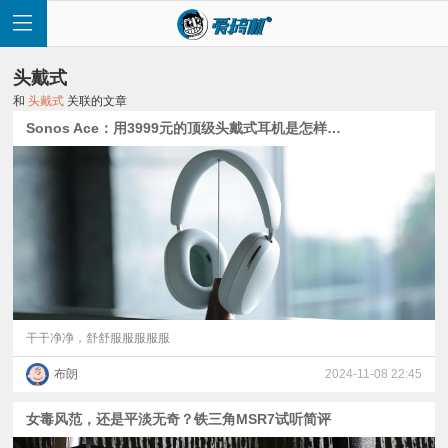
头戴式
和
头戴式
关联的文章
Sonos Ace：用3999元的顶级头戴式耳机是怎样一种体验？
首
页
快
讯
干干净净，舒舒服服服服服
布朗
2024-11-08 22:45
评
女毒风范，还是平淡无奇？铁三角MSR7试听简评
测