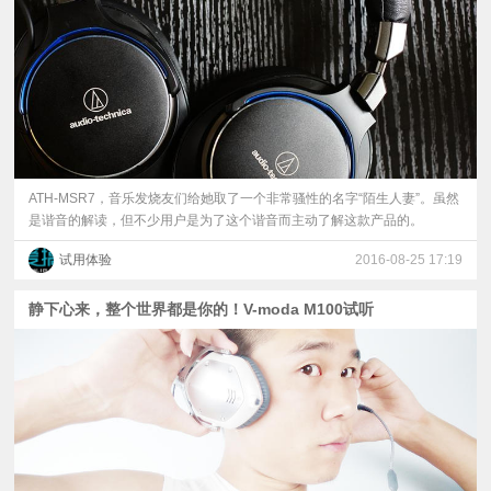
视
频
科
普
ATH-MSR7，音乐发烧友们给她取了一个非常骚性的名字“陌生人妻”。虽然
是谐音的解读，但不少用户是为了这个谐音而主动了解这款产品的。
体
试用体验
2016-08-25 17:19
验
静下心来，整个世界都是你的！V-moda M100试听
专
题