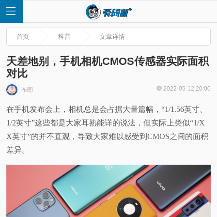
首页
科普
文章详情
天差地别，手机相机CMOS传感器实际面积
对比
首
2022-05-12 20:00
布朗
在手机发布会上，相机总是会占据大量篇幅，“1/1.56英寸、
页
1/2英寸”这些都是大家耳熟能详的说法，但实际上类似“1/X
快
X英寸”的并不直观，导致大家难以感受到CMOS之间的面积
差异。
讯
评
测