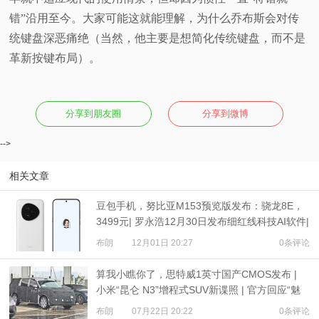
错”沿用至今。大家可能这就能理解，为什么乔布斯会对传
统键盘深恶痛绝（当然，他主要是想简化传统键盘，而不是
革新按键布局）。
分享到朋友圈
分享到微博
-->
相关文章
豆包手机，努比亚M153预览版发布：骁龙8E，
3499元| 罗永浩12月30日发布细红线科技AI软件|
豪威2亿像素CMOS爆料
布朗
12月01日 20:27
0条评论
算我小瞧你了，思特威1英寸国产CMOS发布 |
小米“昆仑 N3”增程式SUV新谍照 | 官方回应“魅
族22预热太晚”
布朗
07月22日 20:22
0条评论