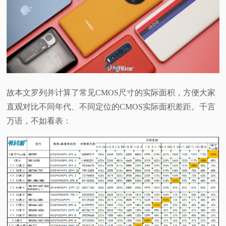
视
频
科
普
故本文罗列并计算了常见CMOS尺寸的实际面积，方便大家
直观对比不同年代、不同定位的CMOS实际面积差距。千言
体
万语，不如看表：
验
专
题