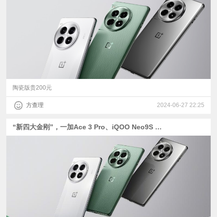
视
频
科
普
陶瓷版贵200元
方查理
2024-06-27 22:25
体
“新四大金刚”，一加Ace 3 Pro、iQOO Neo9S Pro+、真我GT6、Redmi K70至尊版爆料汇总
验
专
题