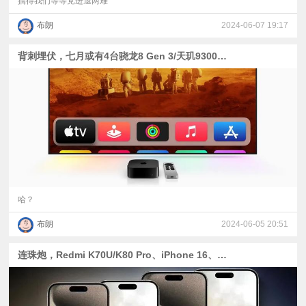
搞得我们等等党进退两难
布朗
2024-06-07 19:17
背刺埋伏，七月或有4台骁龙8 Gen 3/天玑9300新机 | Apple TV+入华？消息称苹果正与中移动磋商
哈？
布朗
2024-06-05 20:51
连珠炮，Redmi K70U/K80 Pro、iPhone 16、一加Ace 3 Pro、真我GT6、Find X8系列爆料