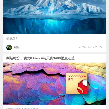
搞快点！
量衡
2024-06-17 20:22
纠结时分，骁龙8 Gen 4与天玑9400消息汇总 | 一加Ace 3 Pro、真我GT6、K70至尊版等4台性能机全爆料