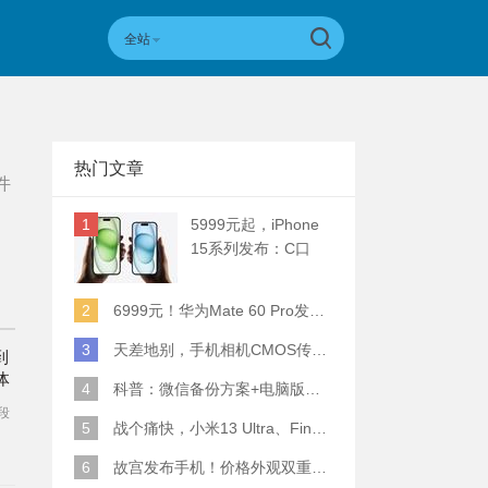
全站
热门文章
件
1
5999元起，iPhone
15系列发布：C口
+钛合金+全员灵动岛
+5倍潜望长焦
2
6999元！华为Mate 60 Pro发布：麒麟9000S+卫星通话 (附初步跑分)
3
天差地别，手机相机CMOS传感器实际面积对比
到
体
4
科普：微信备份方案+电脑版丢失数据恢复指南
段
5
战个痛快，小米13 Ultra、Find X6 Pro、vivo X90 Pro+、小米12SU拍照横评
6
故宫发布手机！价格外观双重逆天！