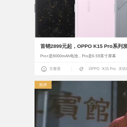
Pro+是8000mAh电池，Pro是6.59英寸屏幕
方查理
OPPO
K15 Pro
天玑9
热评