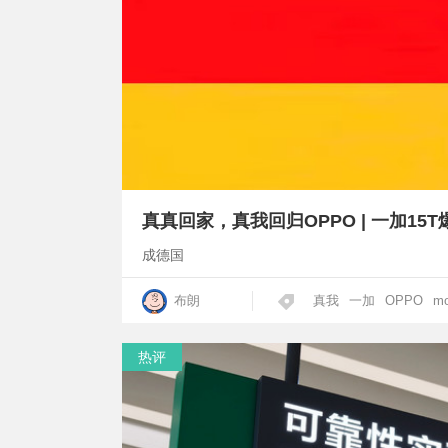
成德国
布朗
真我
一加
OPPO
mo
热评