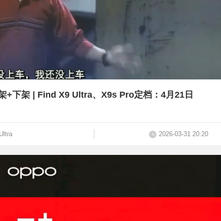
| Find X9 Ultra、X9s Pro定档：4月21日
Ultra
2026-03-31 20:20