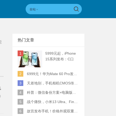
全站
热门文章
能
1
5999元起，iPhone
15系列发布：C口
+钛合金+全员灵动岛
+5倍潜望长焦
2
6999元！华为Mate 60 Pro发布：麒麟9000S+卫星通话 (附初步跑分)
3
天差地别，手机相机CMOS传感器实际面积对比
玑
4
科普：微信备份方案+电脑版丢失数据恢复指南
主
和
5
战个痛快，小米13 Ultra、Find X6 Pro、vivo X90 Pro+、小米12SU拍照横评
6
故宫发布手机！价格外观双重逆天！