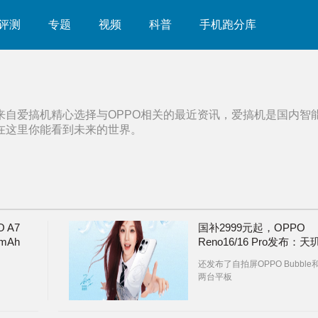
评测
专题
视频
科普
手机跑分库
来自爱搞机精心选择与
OPPO
相关的最近资讯，爱搞机是国内智
在这里你能看到未来的世界。
 A7
国补2999元起，OPPO
mAh
Reno16/16 Pro发布：天
9500s与天玑8550+HP5
还发布了自拍屏OPPO Bubble
摄+潜望长焦【附多机对
两台平板
比】