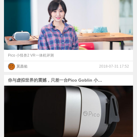
视
频
科
普
Pico 小怪兽2 VR一体机评测
莫昌佑
2018-07-31 17:52
体
你与虚拟世界的震撼，只差一台Pico Goblin 小怪兽VR一体机的距离！
验
专
题