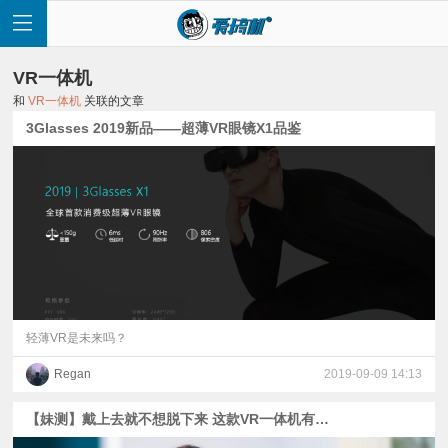
VR一体机
和
VR一体机
关联的文章
3Glasses 2019新品——超薄VR眼镜X1品鉴
首
页
快
讯
轻薄VR是未来吗？
Regan
2019-09-09 14:13
评
【妹测】戴上去就不想脱下来 这款VR一体机有什么魔力?
测