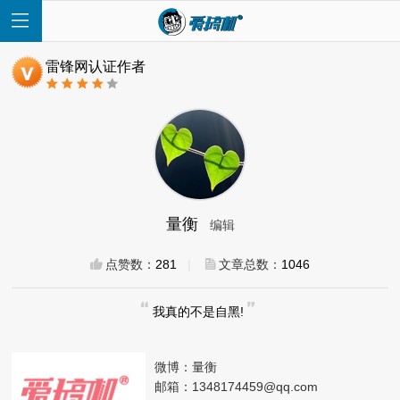
雷锋网认证作者
首
页
量衡
编辑
快
点赞数：
281
|
文章总数：
1046
讯
我真的不是自黑!
评
微博：
量衡
测
邮箱：
1348174459@qq.com