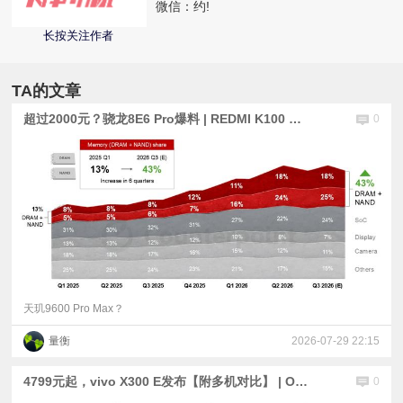
微信：
约!
视
长按关注作者
频
TA的文章
科
超过2000元？骁龙8E6 Pro爆料 | REDMI K100 Pro跑分曝光：骁龙8E5 | 6月智能机出货量下降16.6%
0
普
体
验
专
天玑9600 Pro Max？
量衡
2026-07-29 22:15
题
4799元起，vivo X300 E发布【附多机对比】 | OPPO首台10000mAh电池手机官宣 |荣耀Robot Phone定档
0