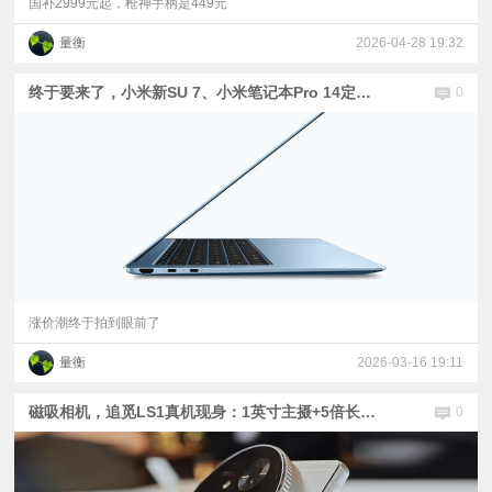
国补2999元起，枪神手柄是449元
量衡
2026-04-28 19:32
终于要来了，小米新SU 7、小米笔记本Pro 14定档 | OPPO、vivo调价公告
0
涨价潮终于拍到眼前了
量衡
2026-03-16 19:11
磁吸相机，追觅LS1真机现身：1英寸主摄+5倍长焦 | 比骁龙8E5还贵，内存闪存价格疯涨
0