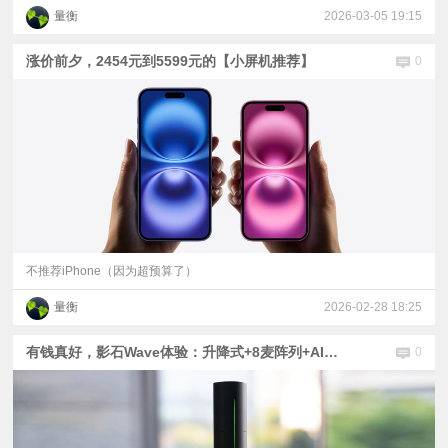
量衡
2026-03-05 19:15
涨价前夕，2454元到5599元的【小屏机推荐】
0
不推荐iPhone（因为超预算了）
量衡
2026-02-28 18:25
有钱真好，影石Wave体验：升降式+8麦阵列+AI录音的全向麦克风
0