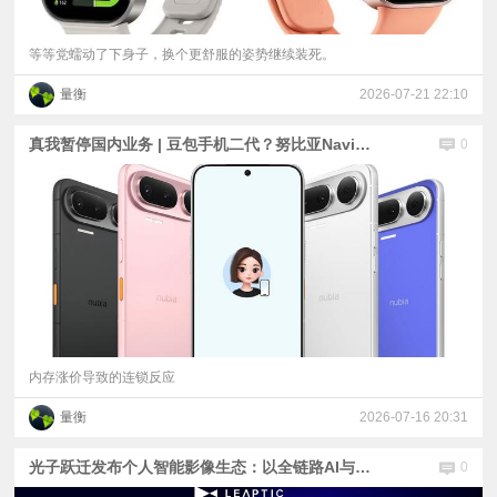
等等党蠕动了下身子，换个更舒服的姿势继续装死。
量衡
2026-07-21 22:10
真我暂停国内业务 | 豆包手机二代？努比亚NaviX Ultra官宣 | 苹果返校季缩水：送AirTags
0
内存涨价导致的连锁反应
量衡
2026-07-16 20:31
光子跃迁发布个人智能影像生态：以全链路AI与万物共振，作答“下一代影像”
0