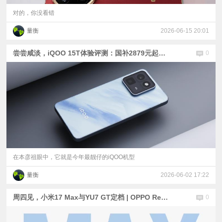
对的，你没看错
量衡
2026-06-15 20:01
尝尝咸淡，iQOO 15T体验评测：国补2879元起的2K屏+天玑9500
0
在本彦祖眼中，它就是今年最靓仔的iQOO机型
量衡
2026-06-02 17:22
周四见，小米17 Max与YU7 GT定档 | OPPO Reno16与荣耀600系列将同日发布，相隔1小时
0