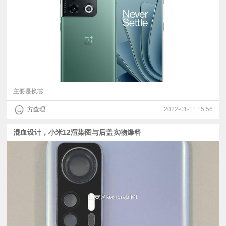
视
频
科
普
主要是换芯
方查理
2022-01-11 15:56
体
混血设计，小米12渲染图与后盖实物爆料
验
专
题