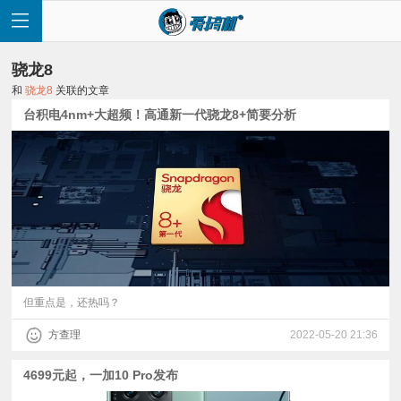
骁龙8
和
骁龙8
关联的文章
台积电4nm+大超频！高通新一代骁龙8+简要分析
首
页
快
讯
但重点是，还热吗？
方查理
2022-05-20 21:36
评
4699元起，一加10 Pro发布
测