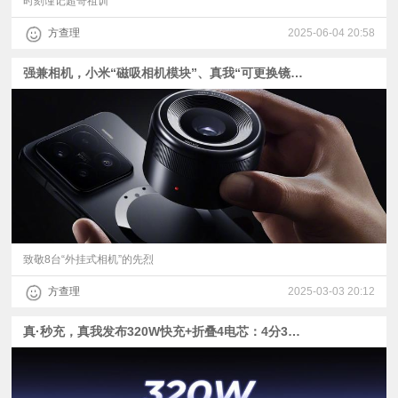
时刻谨记超哥祖训
方查理
2025-06-04 20:58
强兼相机，小米“磁吸相机模块”、真我“可更换镜头概念机”发布：外挂式相机的前世今生
致敬8台“外挂式相机”的先烈
方查理
2025-03-03 20:12
真·秒充，真我发布320W快充+折叠4电芯：4分30秒充满4420mAh电池