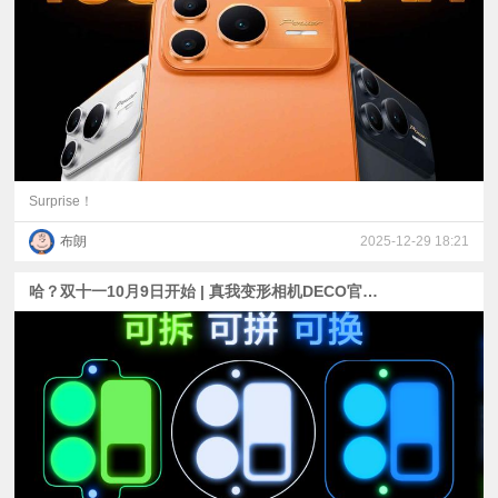
视
频
科
普
Surprise！
布朗
2025-12-29 18:21
体
哈？双十一10月9日开始 | 真我变形相机DECO官宣 | Find X9 Pro全规格爆料
验
专
题