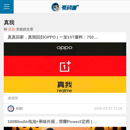
真我
和
真我
关联的文章
真真回家，真我回归OPPO | 一加15T爆料：7500mAh电池+JN5长焦 | moto影像Air预热：对称双扬+京东方Q10屏
首
页
快
讯
成德国
布朗
2026-01-07 21:06
评
10080mAh电池+果味外观，荣耀Power2定档 | 真我万级mAh新机泄露 | 一加Turbo 6/6V外观公布
测