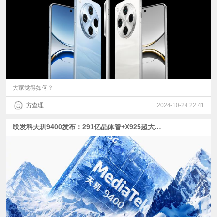
视
频
科
普
大家觉得如何？
方查理
2024-10-24 22:41
体
联发科天玑9400发布：291亿晶体管+X925超大核，vivo X200系列首发
验
专
题