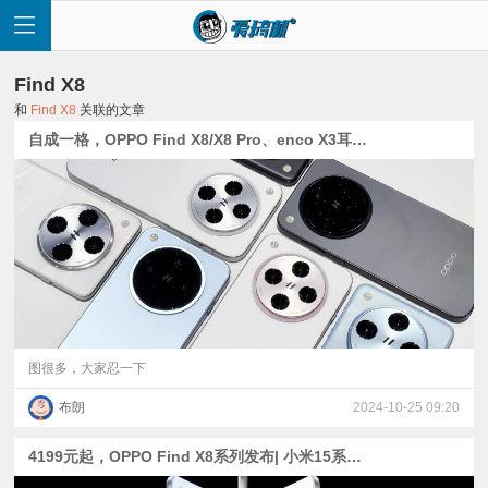
Find X8
和
Find X8
关联的文章
自成一格，OPPO Find X8/X8 Pro、enco X3耳机现场体验
首
页
快
讯
图很多，大家忍一下
布朗
2024-10-25 09:20
评
4199元起，OPPO Find X8系列发布| 小米15系列外观公布+定档
测