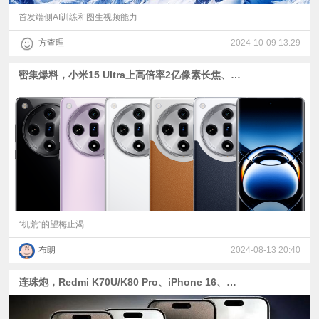
首发端侧AI训练和图生视频能力
方查理
2024-10-09 13:29
密集爆料，小米15 Ultra上高倍率2亿像素长焦、K80 Pro改左上圆形相机、一加13用京东方新基材、Find X8有粉色
“机荒”的望梅止渴
布朗
2024-08-13 20:40
连珠炮，Redmi K70U/K80 Pro、iPhone 16、一加Ace 3 Pro、真我GT6、Find X8系列爆料