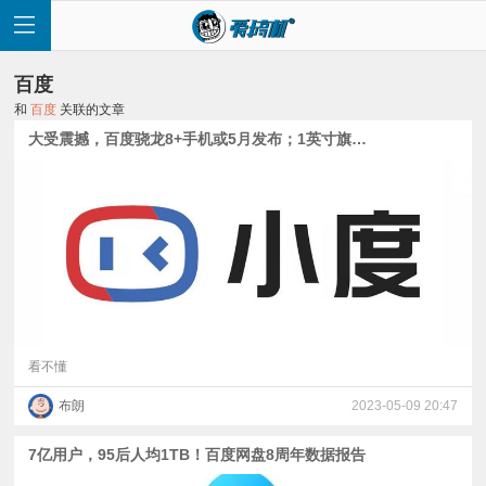
百度
和
百度
关联的文章
大受震撼，百度骁龙8+手机或5月发布；1英寸旗舰夏普R8系列发布；苹果iOS 17地图锁屏界面爆料
首
页
快
讯
看不懂
布朗
2023-05-09 20:47
评
7亿用户，95后人均1TB！百度网盘8周年数据报告
测