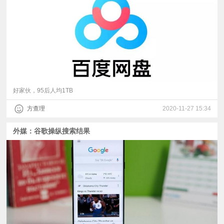
视
频
科
普
好家伙，95后人均1TB
方查理
2020-11-27 15:34
体
外媒：谷歌操纵搜索结果
验
专
题