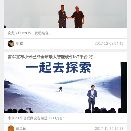
骁龙 x DuerOS，软硬结合。
肥威
2017-12-08 04:49
雷军宣布小米已成全球最大智能硬件IoT平台 将全面开放
小米IoT平台联网设备超过8500万台~
莫昌佑
2017-11-29 16:18