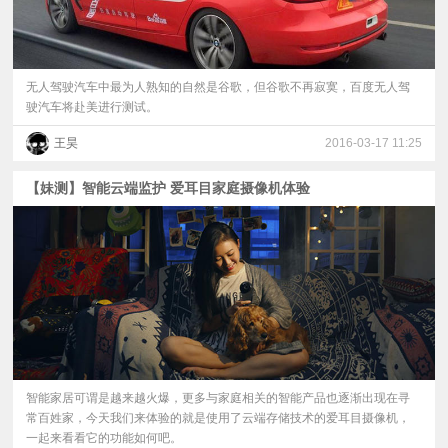
无人驾驶汽车中最为人熟知的自然是谷歌，但谷歌不再寂寞，百度无人驾
驶汽车将赴美进行测试。
王昊
2016-03-17 11:25
【妹测】智能云端监护 爱耳目家庭摄像机体验
智能家居可谓是越来越火爆，更多与家庭相关的智能产品也逐渐出现在寻
常百姓家，今天我们来体验的就是使用了云端存储技术的爱耳目摄像机，
一起来看看它的功能如何吧。