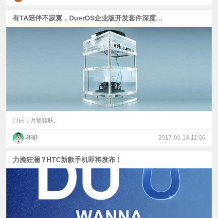
有TA陪伴不寂寞，DuerOS企业版开发套件深度体验
日后，万物智联。
崔野
2017-09-18 11:06
力挽狂澜？HTC新款手机即将发布！