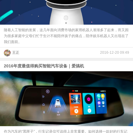
视
频
随着人工智能的发展，这几年面向消费市场的家用机器人渐渐多了起来，而又因
为很多家庭中父母们忙于生计不能陪伴孩子的痛点，陪伴娱乐机器人又出现在了
科
我们面前。
王正
2016-12-20 09:49
普
2016年度最值得购买智能汽车设备｜爱搞机
体
验
专
题
作为汽车的“黑匣子”，行车记录仪可说得上非常重要。如何选择一款好的行车记