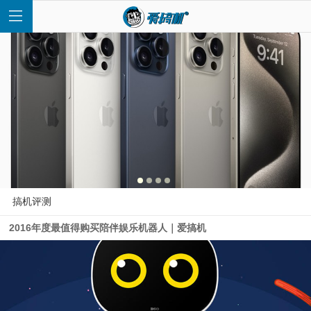
首
页
快
搞机评测
2016年度最值得购买陪伴娱乐机器人｜爱搞机
讯
评
测