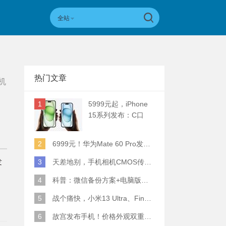
全站
热门文章
机
1
5999元起，iPhone
15系列发布：C口
+钛合金+全员灵动岛
+5倍潜望长焦
2
6999元！华为Mate 60 Pro发布：麒麟9000S+卫星通话 (附初步跑分)
发
3
天差地别，手机相机CMOS传感器实际面积对比
、
4
科普：微信备份方案+电脑版丢失数据恢复指南
5
战个痛快，小米13 Ultra、Find X6 Pro、vivo X90 Pro+、小米12SU拍照横评
6
故宫发布手机！价格外观双重逆天！