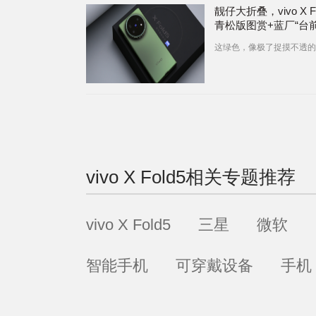
靓仔大折叠，vivo X Fo
青松版图赏+蓝厂“台
度”体验
这绿色，像极了捉摸不透的
vivo X Fold5
相关专题推荐
vivo X Fold5
三星
微软
智能手机
可穿戴设备
手机