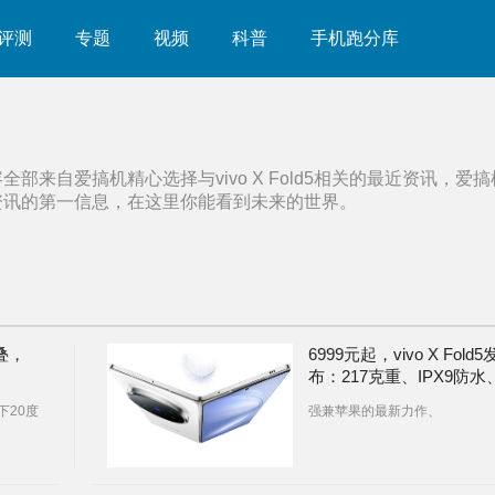
评测
专题
视频
科普
手机跑分库
容全部来自爱搞机精心选择与
vivo X Fold5
相关的最近资讯，爱搞
资讯的第一信息，在这里你能看到未来的世界。
叠，
6999元起，vivo X Fold5
布：217克重、IPX9防水
防水
6000mAh电池的大折叠 |
下20度
强兼苹果的最新力作、
199元的半入耳降噪耳机