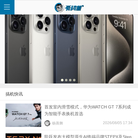
首
页
快
搞机快讯
讯
首发室内滑雪模式，华为WATCH GT 7系列成
为智能手表换机首选
评
2026/08/05 17:34
杨善舞
测
阶跃发布大模型原生AI终端品牌STEPX及Step