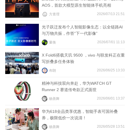
AOS，首款大模型原生智能体手机亮相
视
2026/07/13 21:51
方查理
频
光子跃迁发布个人智能影像生态：以全链路AI
与万物共振，作答“下一代影像”
科
2026/07/01 11:13
量衡
普
X Fold6搭载天玑 9500 ，vivo 与联发科正在重
写折叠多任务体验
体
2026/06/25 13:33
布朗
验
精神与科技双向奔赴，华为WATCH GT
Runner 2 赛道传奇款正式面世
专
2026/06/01 13:37
杨善舞
题
华为618全品类享优惠，智能手表可国补叠
券，极限低价一次说清！
2026/05/28 13:51
杨善舞