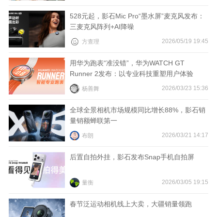
528元起，影石Mic Pro“墨水屏”麦克风发布：
三麦克风阵列+AI降噪
2026/05/19 19:45
方查理
用华为跑表“准没错”，华为WATCH GT
Runner 2发布：以专业科技重塑用户体验
2026/03/23 15:36
杨善舞
全球全景相机市场规模同比增长88%，影石销
量销额蝉联第一
2026/03/21 14:17
布朗
后置自拍外挂，影石发布Snap手机自拍屏
2026/03/05 19:15
量衡
春节泛运动相机线上大卖，大疆销量领跑