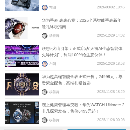
2026/03/02 18:46
布朗
华为手表 表表心意：2025全系智能手表新年
送礼终极指南
2025/12/29 14:02
杨善舞
联想×火山引擎：正式启动“天禧AI生态智能体
先导计划”，利润100%给生态伙伴！
2025/12/26 18:53
布朗
华为超高端智能金表正式开售，24999元，尊
贵紫金配色，高端礼赠首选
2025/11/28 18:29
杨善舞
腕上健康管理再突破：华为WATCH Ultimate 2
非凡探索发布，售价6499元起！
2025/11/26 00:08
杨善舞