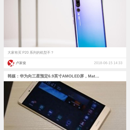
视
频
科
普
大家有买 P20 系列的机型不？
卢家俊
2018-06-15 14:33
体
韩媒：华为向三星预定6.9英寸AMOLED屏，Mate 20 Pro有望采用
验
专
题