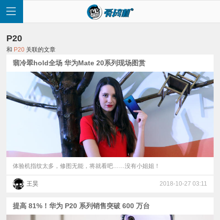
P20
和
P20
关联的文章
翡冷翠hold全场 华为Mate 20系列现场图赏
首
页
快
讯
体验机指纹太多，修图无能，将就看吧……没有小姐姐！
王昊
2018-10-27 03:11
评
提高 81%！华为 P20 系列销售突破 600 万台
测