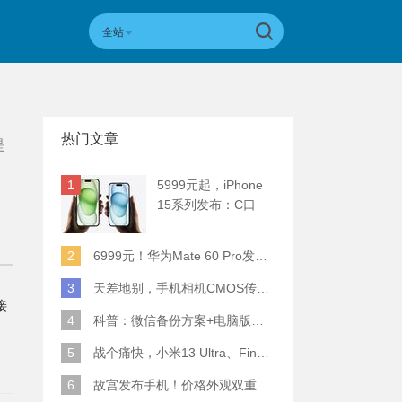
全站
热门文章
是
1
5999元起，iPhone
15系列发布：C口
+钛合金+全员灵动岛
+5倍潜望长焦
2
6999元！华为Mate 60 Pro发布：麒麟9000S+卫星通话 (附初步跑分)
3
天差地别，手机相机CMOS传感器实际面积对比
接
4
科普：微信备份方案+电脑版丢失数据恢复指南
5
战个痛快，小米13 Ultra、Find X6 Pro、vivo X90 Pro+、小米12SU拍照横评
6
故宫发布手机！价格外观双重逆天！