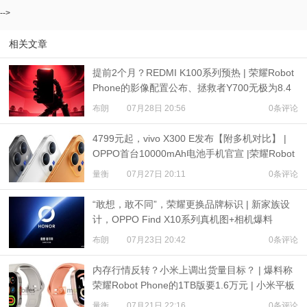
-->
相关文章
提前2个月？REDMI K100系列预热 | 荣耀Robot
Phone的影像配置公布、拯救者Y700无极为8.4
英寸屏
布朗
07月28日 20:56
0条评论
4799元起，vivo X300 E发布【附多机对比】 |
OPPO首台10000mAh电池手机官宣 |荣耀Robot
Phone定档
量衡
07月27日 20:11
0条评论
“敢想，敢不同”，荣耀更换品牌标识 | 新家族设
计，OPPO Find X10系列真机图+相机爆料
布朗
07月23日 20:42
0条评论
内存行情反转？小米上调出货量目标？ | 爆料称
荣耀Robot Phone的1TB版要1.6万元 | 小米平板
9、REDMI Watch 6现身
量衡
07月21日 22:16
0条评论