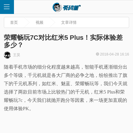
首页
视频
文章详情
荣耀畅玩7C对比红米5 Plus！实际体验差
多少？
首
2018-04-28 16:16
王昊
随着手机市场的细分化程度越来越高，智能手机逐渐细分出
页
多个等级，千元机就是各大厂商的必争之地，纷纷推出了旗
快
下的千元机系列，如红米、魅蓝、荣耀畅玩等，我们今天就
选择了两款目前市场上比较热门的千元机，红米5 Plus和荣
讯
耀畅玩7c，今天我们就抛开跑分等因素，来一场更加直观的
使用体验PK。
评
测