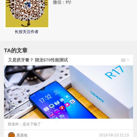
微信：
约!
视
频
长按关注作者
科
TA的文章
普
又是挤牙膏？ 骁龙670性能测试
0
体
验
专
题
联发科：是在下输了
莫昌佑
2018-08-23 21:15