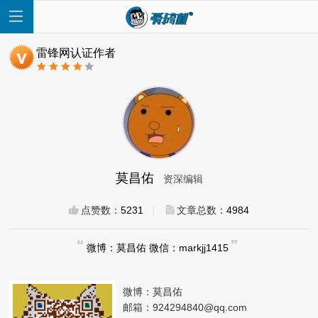
雷锋网认证作者
首
页
莫昌佑
资深编辑
快
点赞数：
5231
|
文章总数：
4984
讯
微博：莫昌佑 微信：markjj1415
评
微博：
莫昌佑
测
邮箱：
924294840@qq.com