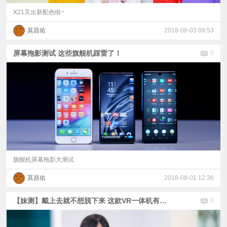
X21又出新配色啦~
莫昌佑
2018-08-03 09:53
屏幕拖影测试 这些旗舰机踩雷了！
0
旗舰机屏幕拖影大测试
莫昌佑
2018-08-01 12:36
【妹测】戴上去就不想脱下来 这款VR一体机有什么魔力?
0