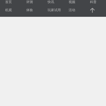
首页
评测
快讯
视频
科普
视
机观
体验
玩家试用
活动
频
科
普
体
验
专
题