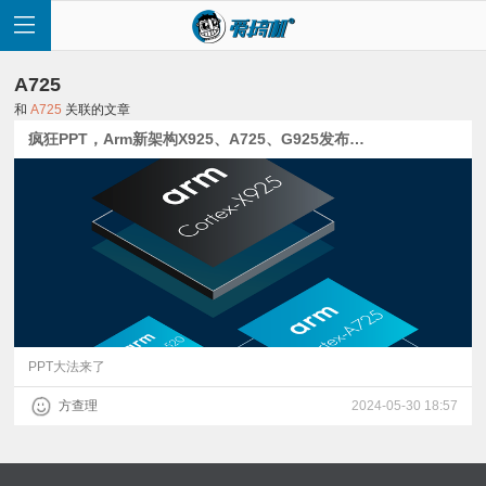
A725
和
A725
关联的文章
疯狂PPT，Arm新架构X925、A725、G925发布：单核性能提升36%？
首
页
快
讯
PPT大法来了
方查理
2024-05-30 18:57
评
测