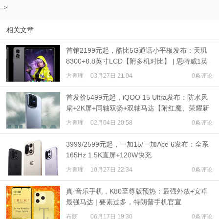
-->
相关文章
首销2199元起，酷比5G通话小平板发布：天玑
8300+8.8英寸LCD【附多机对比】 | 思特威1英
寸旗舰发布
方查理
03月27日 21:04
0条评论
首发价5499元起，iQOO 15 Ultra发布：防水风
扇+2K屏+同轴双扬+双轴马达【附红魔、荣耀新
机对比】
方查理
02月04日 20:58
0条评论
3999/2599元起，一加15/一加Ace 6发布：全系
165Hz 1.5K直屏+120W快充
方查理
10月27日 22:34
0条评论
真·音乐手机，K80至尊版预热：最强外放+安卓
最强马达 | 要素过多，特朗普手机官宣
布朗
06月17日 19:30
0条评论