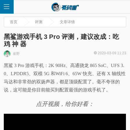
首页
评测
文章详情
黑鲨游戏手机 3 Pro 评测，建议改成：吃
鸡 神 器
首
2020-03-09 11:23
崔野
黑鲨 3 Pro 游戏手机：2K 90Hz、高通骁龙 865 SoC、UFS 3.
页
0、LPDDR5、双模 5G 和WiFi 6、65W 快充、还有 X 轴线性
快
马达和非常劲的双扬声器，都是顶级配置了。毫不夸张的
说，这可能是你目前能买到配置最强的游戏手机了。
讯
点开视频，给你好看：
评
测