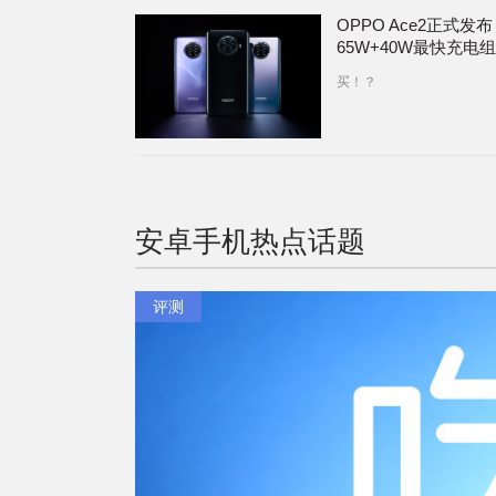
OPPO Ace2正式发
65W+40W最快充电
买！？
安卓手机
热点话题
评测