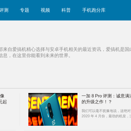
评测
专题
视频
科普
手机跑分库
部来自爱搞机精心选择与
安卓手机
相关的最近资讯，爱搞机是国
信息，在这里你能看到未来的世界。
摄像
一加 8 Pro 评测：诚意满
元起
的升级之作！？
我们可以毫不犹豫地说，这绝对
2020 年 4 月份，最劲的机皇，
有之一。