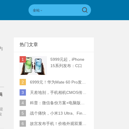
全站
热门文章
内
1
5999元起，iPhone
15系列发布：C口
+钛合金+全员灵动岛
+5倍潜望长焦
2
6999元！华为Mate 60 Pro发布：麒麟9000S+卫星通话 (附初步跑分)
3
天差地别，手机相机CMOS传感器实际面积对比
满
4
科普：微信备份方案+电脑版丢失数据恢复指南
是
5
战个痛快，小米13 Ultra、Find X6 Pro、vivo X90 Pro+、小米12SU拍照横评
没
6
故宫发布手机！价格外观双重逆天！