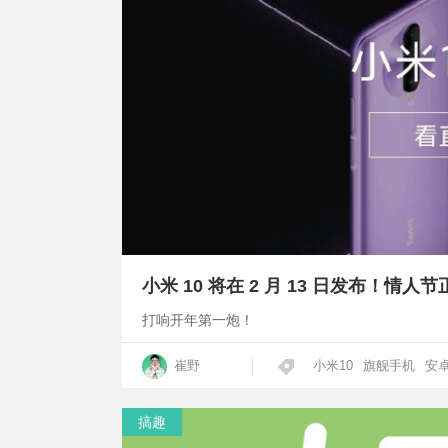
小米 10 将在 2 月 13 日发布！情人
打响开年第一炮！
崔野
小米10
旗舰手机
安
搞趣