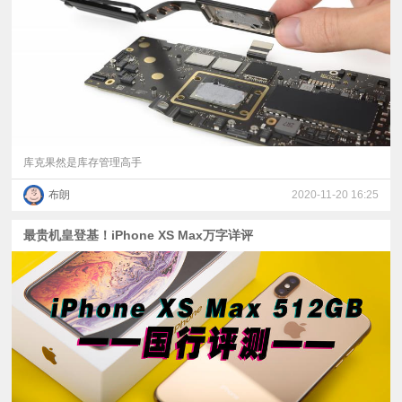
视
频
科
普
库克果然是库存管理高手
布朗
2020-11-20 16:25
体
最贵机皇登基！iPhone XS Max万字详评
验
专
题