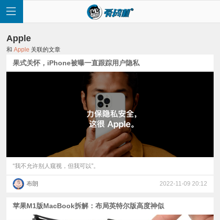
Apple
和
Apple
关联的文章
果式关怀，iPhone被曝一直跟踪用户隐私
首
页
快
讯
“我不允许别人窥视，但我可以”。
布朗
2022-11-09 20:12
评
苹果M1版MacBook拆解：布局英特尔版高度神似
测