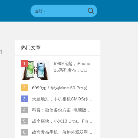
全站
热门文章
件
1
5999元起，iPhone
15系列发布：C口
+钛合金+全员灵动岛
+5倍潜望长焦
2
6999元！华为Mate 60 Pro发布：麒麟9000S+卫星通话 (附初步跑分)
3
天差地别，手机相机CMOS传感器实际面积对比
4
科普：微信备份方案+电脑版丢失数据恢复指南
5
战个痛快，小米13 Ultra、Find X6 Pro、vivo X90 Pro+、小米12SU拍照横评
6
故宫发布手机！价格外观双重逆天！