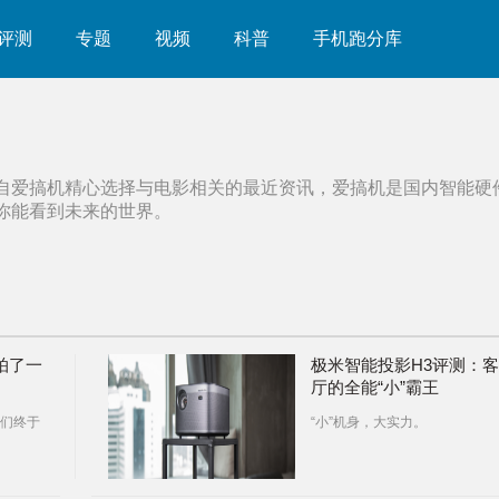
评测
专题
视频
科普
手机跑分库
自爱搞机精心选择与
电影
相关的最近资讯，爱搞机是国内智能硬
你能看到未来的世界。
 拍了一
极米智能投影H3评测：客
厅的全能“小”霸王
们终于
“小”机身，大实力。