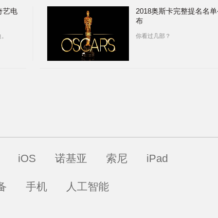
奇艺电
2018奥斯卡完整提名名单
布
边。
你看过几部？
iOS
诺基亚
索尼
iPad
备
手机
人工智能