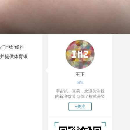
头们也纷纷推
并提供体育锻
王正
编辑
宇宙第一直男，欢迎关注我
的新浪微博 @除了横就是竖
+关注