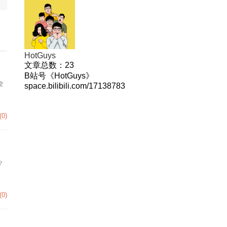
HotGuys
文章总数：
23
B站号《HotGuys》
变
space.bilibili.com/17138783
(0)
？
(0)