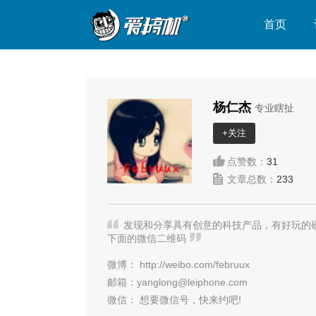
首页
杨仁杰
专业瞎扯
+关注
点赞数：
31
文章总数：
233
发现和分享具有创意的科技产品，有好玩的硬件产品
下面的微信二维码
微博：
http://weibo.com/februux
邮箱：
yanglong@leiphone.com
微信：
想要微信号，快来约吧!