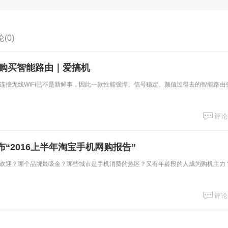
(0)
得购买智能路由｜爱搞机
连接无线WiFi已不是新鲜事，因此一款性能强悍、信号稳定、颜值过得去的智能路由
评论
“2016上半年淘宝手机网购报告”
欢迎？哪个品牌最吸金？哪些城市是手机消费的热区？又有年龄段的人成为购机主力
评论