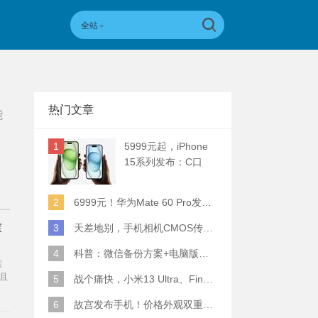
全站
热门文章
能
1
5999元起，iPhone
15系列发布：C口
+钛合金+全员灵动岛
+5倍潜望长焦
2
6999元！华为Mate 60 Pro发布：麒麟9000S+卫星通话 (附初步跑分)
寐
3
天差地别，手机相机CMOS传感器实际面积对比
4
科普：微信备份方案+电脑版丢失数据恢复指南
寐
且
5
战个痛快，小米13 Ultra、Find X6 Pro、vivo X90 Pro+、小米12SU拍照横评
可
。
6
故宫发布手机！价格外观双重逆天！