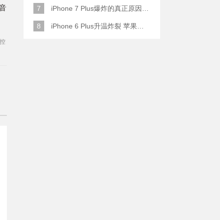
音
7
iPhone 7 Plus爆炸的真正原因原来是这样
8
iPhone 6 Plus升温炸裂 苹果赔了一部全新的
势控
音
体