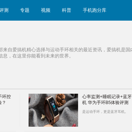
评测
专题
视频
科普
手机跑分库
部来自爱搞机精心选择与
运动手环
相关的最近资讯，爱搞机是国
信息，在这里你能看到未来的世界。
手环控
心率监测+睡眠记录+蓝牙
验？
机 华为手环B5体验评测
是运动手环，更是蓝牙耳机。