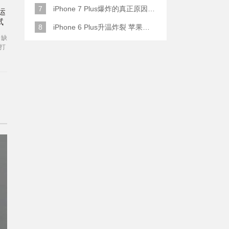
7
iPhone 7 Plus爆炸的真正原因原来是这样
运
试
8
iPhone 6 Plus升温炸裂 苹果赔了一部全新的
，缺
打
能