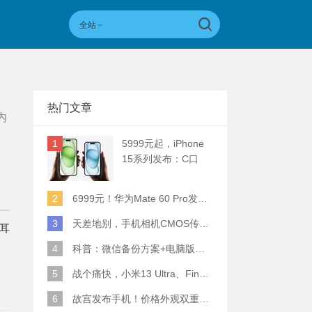
全站
热门文章
内
1
5999元起，iPhone
15系列发布：C口
+钛合金+全员灵动岛
+5倍潜望长焦
2
6999元！华为Mate 60 Pro发布：麒麟9000S+卫星通话 (附初步跑分)
3
天差地别，手机相机CMOS传感器实际面积对比
耳
4
科普：微信备份方案+电脑版丢失数据恢复指南
5
战个痛快，小米13 Ultra、Find X6 Pro、vivo X90 Pro+、小米12SU拍照横评
6
故宫发布手机！价格外观双重逆天！