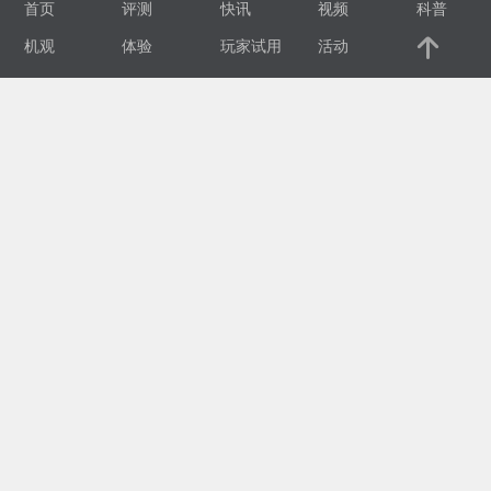
首页
评测
快讯
视频
科普
视
机观
体验
玩家试用
活动
频
科
普
体
验
专
题