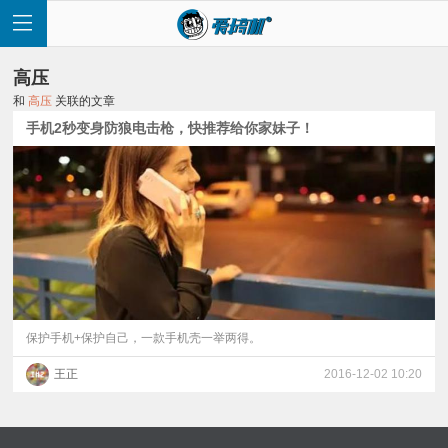
高压
和
高压
关联的文章
手机2秒变身防狼电击枪，快推荐给你家妹子！
首
页
快
讯
保护手机+保护自己，一款手机壳一举两得。
王正
2016-12-02 10:20
评
测