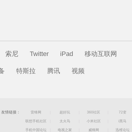
索尼
Twitter
iPad
移动互联网
备
特斯拉
腾讯
视频
友情链接：
雷锋网
|
超好玩
|
360社区
|
72变
联想手机社区
|
太火鸟
|
小米社区
|
i黑马
手机中国论坛
|
电视之家
|
威锋网
|
迅维论坛