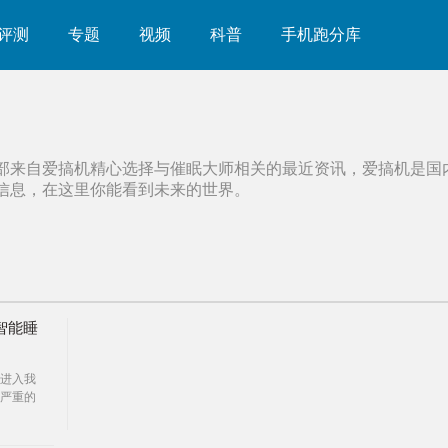
评测
专题
视频
科普
手机跑分库
部来自爱搞机精心选择与
催眠大师
相关的最近资讯，爱搞机是国
信息，在这里你能看到未来的世界。
智能睡
进入我
严重的
起监
。