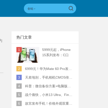
全站
热门文章
内
1
5999元起，iPhone
15系列发布：C口
+钛合金+全员灵动岛
+5倍潜望长焦
2
6999元！华为Mate 60 Pro发布：麒麟9000S+卫星通话 (附初步跑分)
3
天差地别，手机相机CMOS传感器实际面积对比
4
科普：微信备份方案+电脑版丢失数据恢复指南
5
战个痛快，小米13 Ultra、Find X6 Pro、vivo X90 Pro+、小米12SU拍照横评
6
故宫发布手机！价格外观双重逆天！